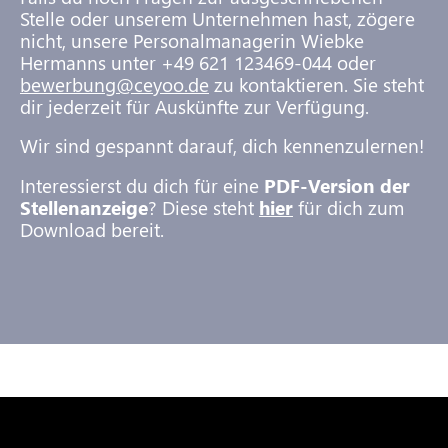
Stelle oder unserem Unternehmen hast, zögere
nicht, unsere Personalmanagerin Wiebke
Hermanns unter +49 621 123469-044 oder
bewerbung@ceyoo.de
zu kontaktieren. Sie steht
dir jederzeit für Auskünfte zur Verfügung.
Wir sind gespannt darauf, dich kennenzulernen!
Interessierst du dich für eine
PDF-Version der
Stellenanzeige
? Diese steht
hier
für dich zum
Download bereit.