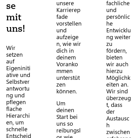
unsere
fachliche
se
Karrierep
und
mit
fade
persönlic
vorstellen
he
uns!
und
Entwicklu
aufzeige
ng weiter
n, wie wir
zu
Wir
dich in
fördern,
setzen
deinem
bieten
auf
Voranko
wir auch
Eigeniniti
mmen
hierzu
ative und
unterstüt
Möglichk
Selbstver
zen
eiten an.
antwortu
können.
Wir sind
ng und
überzeug
pflegen
Um
t, dass
flache
deinen
der
Hierarchi
Start bei
Austausc
en, um
uns so
h
schnelle
reibungsl
zwischen
Entscheid
os wie