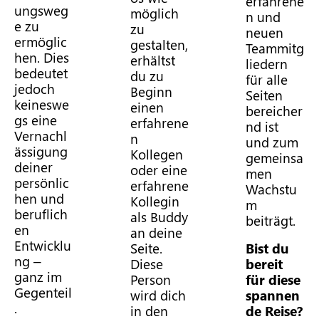
erfahrene
ungsweg
möglich
n und
e zu
zu
neuen
ermöglic
gestalten,
Teammitg
hen. Dies
erhältst
liedern
bedeutet
du zu
für alle
jedoch
Beginn
Seiten
keineswe
einen
bereicher
gs eine
erfahrene
nd ist
Vernachl
n
und zum
ässigung
Kollegen
gemeinsa
deiner
oder eine
men
persönlic
erfahrene
Wachstu
hen und
Kollegin
m
beruflich
als Buddy
beiträgt.
en
an deine
Entwicklu
Seite.
Bist du
ng –
Diese
bereit
ganz im
Person
für diese
Gegenteil
wird dich
spannen
.
in den
de Reise?